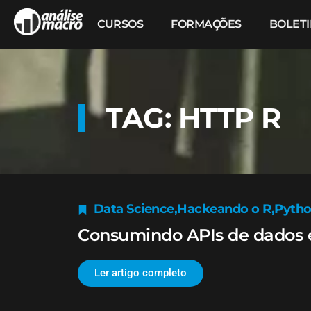
CURSOS
FORMAÇÕES
BOLET
TAG: HTTP R
Data Science
,
Hackeando o R
,
Pyth
Consumindo APIs de dados e
Ler artigo completo