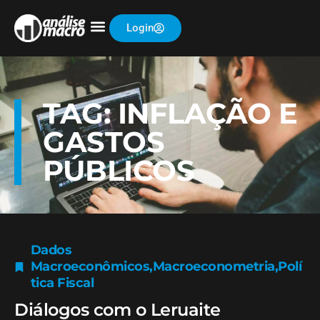
Login
TAG: INFLAÇÃO E
GASTOS
PÚBLICOS
Dados
Macroeconômicos
,
Macroeconometria
,
Polí
tica Fiscal
Diálogos com o Leruaite