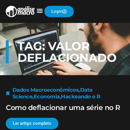
Login
TAG: VALOR
DEFLACIONADO
Dados Macroeconômicos
,
Data
Science
,
Economia
,
Hackeando o R
Como deflacionar uma série no R
Ler artigo completo