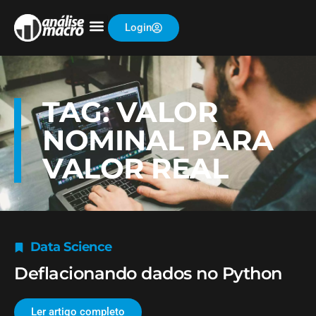
Login
TAG: VALOR
NOMINAL PARA
VALOR REAL
Data Science
Deflacionando dados no Python
Ler artigo completo