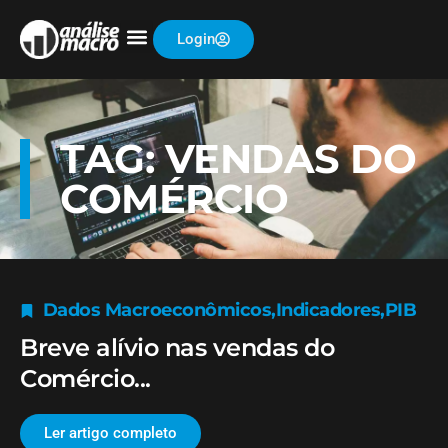
Login
TAG: VENDAS DO
COMÉRCIO
Dados Macroeconômicos
,
Indicadores
,
PIB
Breve alívio nas vendas do
Comércio...
Ler artigo completo