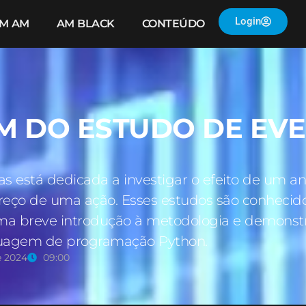
Login
IM AM
AM BLACK
CONTEÚDO
M DO ESTUDO DE EV
as está dedicada a investigar o efeito de um
preço de uma ação. Esses estudos são conhecid
ma breve introdução à metodologia e demonst
nguagem de programação Python.
e 2024
09:00