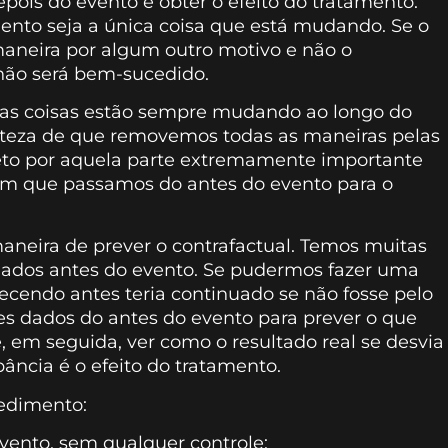
ois do evento e obter o efeito do tratamento.
ento seja a única coisa que está mudando. Se o
aneira por algum outro motivo e não o
não será bem-sucedido.
l, as coisas estão sempre mudando ao longo do
teza de que removemos todas as maneiras pelas
ceto por aquela parte extremamente importante
 que passamos do antes do evento para o
neira de prever o contrafactual. Temos muitas
 dados antes do evento. Se pudermos fazer uma
ecendo antes teria continuado se não fosse pelo
s dados do antes do evento para prever o que
 em seguida, ver como o resultado real se desvia
ância é o efeito do tratamento.
cedimento:
vento, sem qualquer controle;