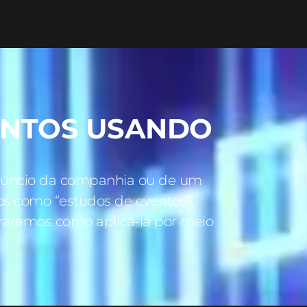
ENTOS USANDO
 anúncio da companhia ou de um
os como “estudos de eventos”.
raremos como aplicá-la por meio