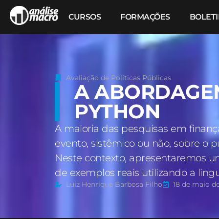
CURSOS
FORMAÇÕES
BOLET
Avaliação de Políticas Públicas
A ABORDAGE
PYTHON
A maioria das pesquisas em finanç
evento, sistêmico ou não, sobre o 
Neste contexto, apresentaremos u
de exemplos reais utilizando a li
Luiz Henrique Barbosa Filho
18 de maio d