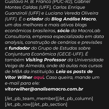
Gustavo H. B. Franco (PUC-RJ), Gabriel
Montes Caldas (UFF), Carlos Enrique
Guanziroli (UFF) e Luciano Vereda Oliveira
(UFF). É o
criador
do
Blog Análise Macro
,
um dos melhores e mais ativos blogs
econômicos brasileiros,
sócio
da MacroLab
Consultoria, empresa especializada em data
analysis, construção de cenários e previsões
e
fundador
do Grupo de Estudos sobre
Conjuntura Econômica (GECE-UFF). É
também
Visiting Professor
da Universidade
Veiga de Almeida, onde dá aulas nos cursos
de MBA da instituição.
Leia os posts de
Vítor Wilher
aqui
.
Caso queira, mande um
e-mail para ele:
vitorwilher@analisemacro.com.br
[/et_pb_team_member][/et_pb_column]
[/et_pb_row][/et_pb_section]