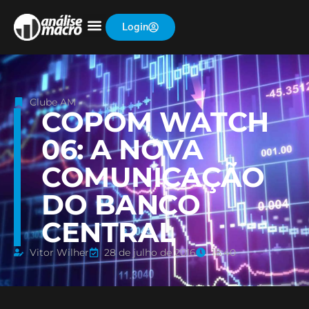
Login
Clube AM
COPOM WATCH
06: A NOVA
COMUNICAÇÃO
DO BANCO
CENTRAL
Vitor Wilher
28 de julho de 2016
18:40