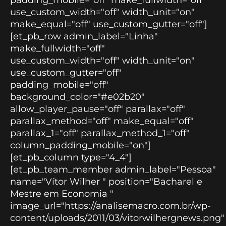
use_custom_width="off" width_unit="on"
make_equal="off" use_custom_gutter="off"]
[et_pb_row admin_label="Linha"
make_fullwidth="off"
use_custom_width="off" width_unit="on"
use_custom_gutter="off"
padding_mobile="off"
background_color="#e02b20"
allow_player_pause="off" parallax="off"
parallax_method="off" make_equal="off"
parallax_1="off" parallax_method_1="off"
column_padding_mobile="on"]
[et_pb_column type="4_4"]
[et_pb_team_member admin_label="Pessoa"
name="Vítor Wilher " position="Bacharel e
Mestre em Economia "
image_url="https://analisemacro.com.br/wp-
content/uploads/2011/03/vitorwilhergnews.png"