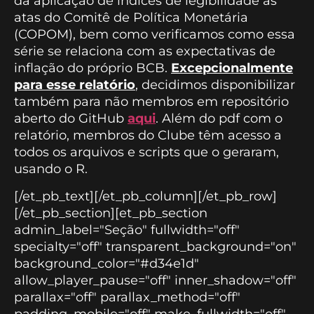
da aplicação de índices de legibilidade às
atas do Comitê de Política Monetária
(COPOM), bem como verificamos como essa
série se relaciona com as expectativas de
inflação do próprio BCB.
Excepcionalmente
para esse relatório
, decidimos disponibilizar
também para não membros em repositório
aberto do GitHub
aqui
. Além do pdf com o
relatório, membros do Clube têm acesso a
todos os arquivos e scripts que o geraram,
usando o R.
[/et_pb_text][/et_pb_column][/et_pb_row]
[/et_pb_section][et_pb_section
admin_label="Seção" fullwidth="off"
specialty="off" transparent_background="on"
background_color="#d34e1d"
allow_player_pause="off" inner_shadow="off"
parallax="off" parallax_method="off"
padding_mobile="off" make_fullwidth="off"