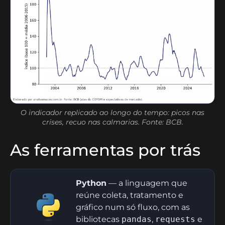
O indicador replicado ao longo do tempo: picos nas
crises, recuo nas calmarias. Fonte: BCB.
As ferramentas por trás
Python
— a linguagem que
reúne coleta, tratamento e
gráfico num só fluxo, com as
bibliotecas
pandas
,
requests
e