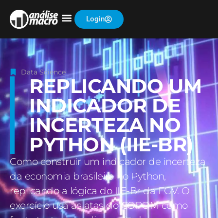
Login
Data Science
REPLICANDO UM
INDICADOR DE
INCERTEZA NO
PYTHON (IIE-BR)
Como construir um indicador de incerteza
da economia brasileira no Python,
replicando a lógica do IIE-Br da FGV. O
exercício usa as atas do COPOM como