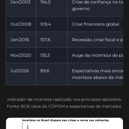
Jan/2003
194,5
Crise de confiança na tran
governo
Out/2008
109,4
Crise financeira global
Jan/2016
107,6
Recessão, crise fiscal e polí
Nov/2020
135,3
Auge da incerteza da pa
Jul/2026
89,6
Expectativas mais ancorad
incerteza abaixo da média
Indicador de incerteza replicado nos principais episódios.
Fonte: BCB (atas do COPOM e expectativas de mercado).