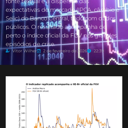
fonte textual e a dispersão das
expectativas de mercado (IPCA, câmbio e
Selic) do Banco Central, tudo com dados
públicos. O resultado acompanha de
perto o índice oficial da FGV nos grandes
episódios de crise.
Vitor Wilher
2 de fevereiro de 2026
22:39