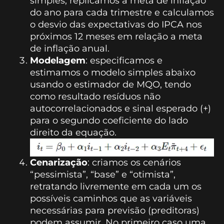
simples, replicamos a meta de inflação
do ano para cada trimestre e calculamos
o desvio das expectativas do IPCA nos
próximos 12 meses em relação a meta
de inflação anual.
Modelagem
: especificamos e
estimamos o modelo simples abaixo
usando o estimador de MQO, tendo
como resultado resíduos não
autocorrelacionados e sinal esperado (+)
para o segundo coeficiente do lado
direito da equação.
Cenarização
: criamos os cenários
“pessimista”, “base” e “otimista”,
retratando livremente em cada um os
possíveis caminhos que as variáveis
necessárias para previsão (preditoras)
podem assumir. No primeiro caso uma