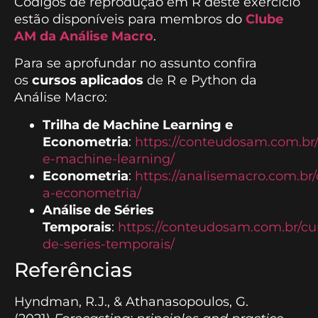
Códigos de reprodução em R deste exercício
estão disponíveis para membros do
Clube
AM da Análise Macro
.
Para se aprofundar no assunto confira
os
cursos aplicados
de R e Python da
Análise Macro:
Trilha de Machine Learning e
Econometria
:
https://conteudosam.com.br
e-machine-learning/
Econometria
:
https://analisemacro.com.br
a-econometria/
Análise de Séries
Temporais
:
https://conteudosam.com.br/cur
de-series-temporais/
Referências
Hyndman, R.J., & Athanasopoulos, G.