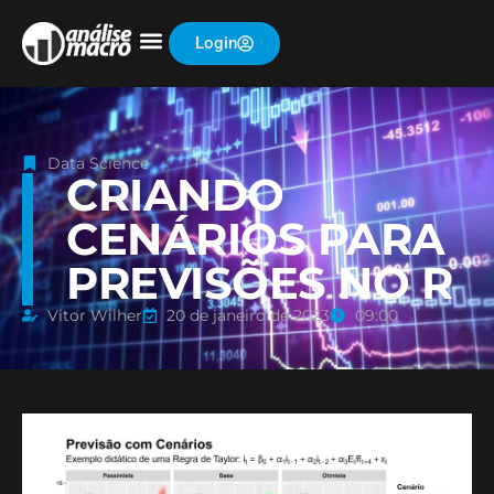
Login
Data Science
CRIANDO
CENÁRIOS PARA
PREVISÕES NO R
Vitor Wilher
20 de janeiro de 2023
09:00