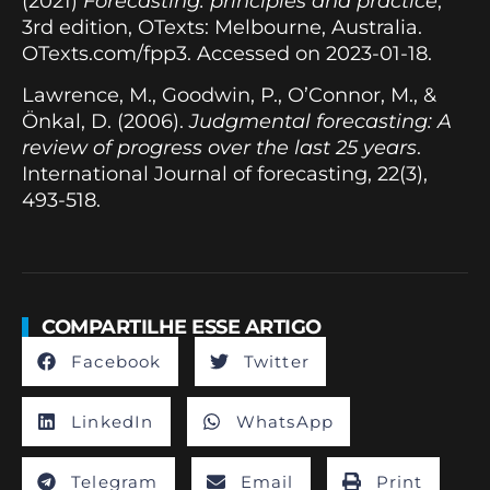
(2021)
Forecasting: principles and practice
,
3rd edition, OTexts: Melbourne, Australia.
OTexts.com/fpp3. Accessed on 2023-01-18.
Lawrence, M., Goodwin, P., O’Connor, M., &
Önkal, D. (2006).
Judgmental forecasting: A
review of progress over the last 25 years
.
International Journal of forecasting, 22(3),
493-518.
COMPARTILHE ESSE ARTIGO
Facebook
Twitter
LinkedIn
WhatsApp
Telegram
Email
Print