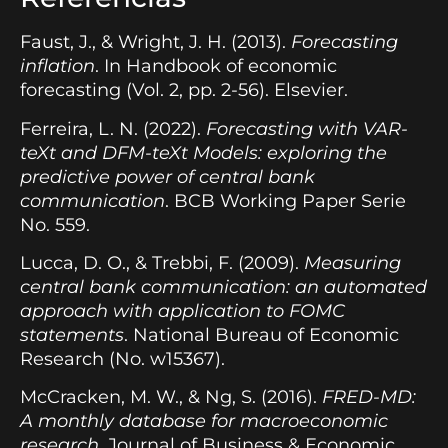
Faust, J., & Wright, J. H. (2013).
Forecasting
inflation
. In Handbook of economic
forecasting (Vol. 2, pp. 2-56). Elsevier.
Ferreira, L. N. (2022).
Forecasting with VAR-
teXt and DFM-teXt Models: exploring the
predictive power of central bank
communication
. BCB Working Paper Serie
No. 559.
Lucca, D. O., & Trebbi, F. (2009).
Measuring
central bank communication: an automated
approach with application to FOMC
statements
. National Bureau of Economic
Research (No. w15367).
McCracken, M. W., & Ng, S. (2016).
FRED-MD:
A monthly database for macroeconomic
research
. Journal of Business & Economic