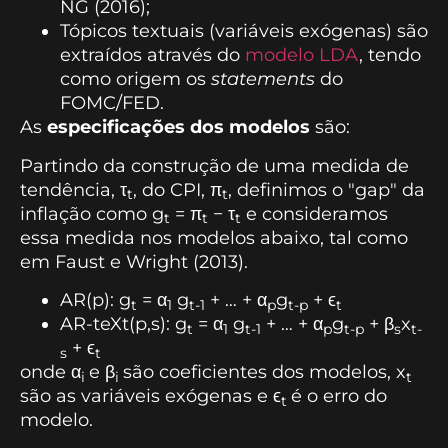
NG (2016);
Tópicos textuais (variáveis exógenas) são
extraídos através do
modelo LDA
, tendo
como origem os
statements
do
FOMC/FED.
As
especificações dos modelos
são:
Partindo da construção de uma medida de
tendência, τ
, do CPI, π
, definimos o "gap" da
t
t
inflação como g
= π
− τ
e consideramos
t
t
t
essa medida nos modelos abaixo, tal como
em Faust e Wright (2013).
AR(p): g
= α
g
+ … + α
g
+ ϵ
t
1
t-1
p
t-p
t
AR-teXt(p,s): g
= α
g
+ … + α
g
+ β
x
t
1
t-1
p
t-p
s
t-
+ ϵ
s
t
onde α
e β
são coeficientes dos modelos, x
i
i
t
são as variáveis exógenas e ϵ
é o erro do
t
modelo.