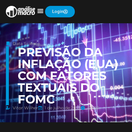
Login
Data Science
PREVISÃO DA
INFLAÇÃO (EUA)
COM FATORES
TEXTUAIS DO
FOMC
Vitor Wilher
1 de julho de 2022
09:00