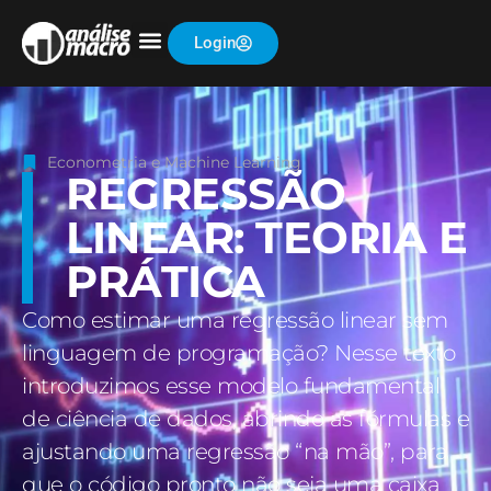
Login
Econometria e Machine Learning
REGRESSÃO
LINEAR: TEORIA E
PRÁTICA
Como estimar uma regressão linear sem
linguagem de programação? Nesse texto
introduzimos esse modelo fundamental
de ciência de dados, abrindo as fórmulas e
ajustando uma regressão “na mão”, para
que o código pronto não seja uma caixa