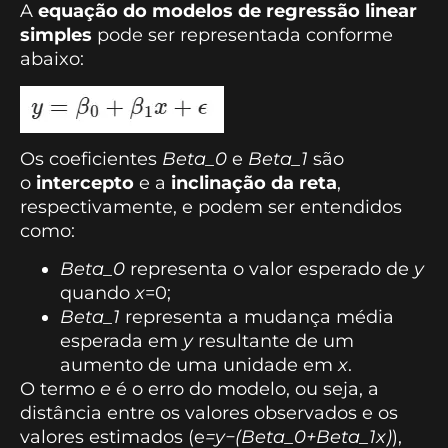
A
equação do modelos de regressão linear
simples
pode ser representada conforme
abaixo:
Os coeficientes
Beta_0
e
Beta_1
são
o
intercepto
e a
inclinação da reta
,
respectivamente, e podem ser entendidos
como:
Beta_0
representa o valor esperado de
y
quando
x
=0
;
Beta_1
representa a mudança média
esperada em
y
resultante de um
aumento de uma unidade em
x
.
O termo
e
é o erro do modelo, ou seja, a
distância entre os valores observados e os
valores estimados (e
=y−(Beta_0+Beta_1x)
),