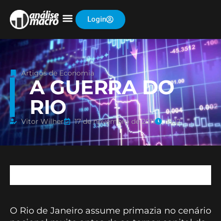
Login
Artigos de Economia
A GUERRA DO
RIO
Vitor Wilher
17 de novembro de 2011
15:12
O Rio de Janeiro assume primazia no cenário