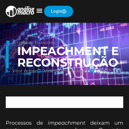
Login
Artigos de Economia
IMPEACHMENT E
RECONSTRUÇÃO
Vitor Wilher
12 de setembro de 2016
07:15
Processos de
impeachment
deixam um