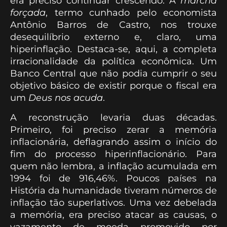
era preciso continuar crescendo. A
marcha
forçada
, termo cunhado pelo economista
Antônio Barros de Castro, nos trouxe
desequilíbrio externo e, claro, uma
hiperinflação. Destaca-se, aqui, a completa
irracionalidade da política econômica. Um
Banco Central que não podia cumprir o seu
objetivo básico de existir porque o fiscal era
um
Deus nos acuda
.
A reconstrução levaria duas décadas.
Primeiro, foi preciso zerar a memória
inflacionária, deflagrando assim o início do
fim do processo hiperinflacionário. Para
quem não lembra, a inflação acumulada em
1994 foi de 916,46%. Poucos países na
História da humanidade tiveram números de
inflação tão superlativos. Uma vez debelada
a memória, era preciso atacar as causas, o
vazamento de moeda promovido por