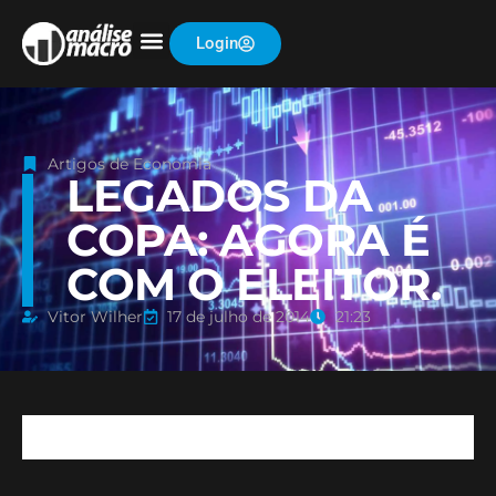
Login
Artigos de Economia
LEGADOS DA
COPA: AGORA É
COM O ELEITOR.
Vitor Wilher
17 de julho de 2014
21:23