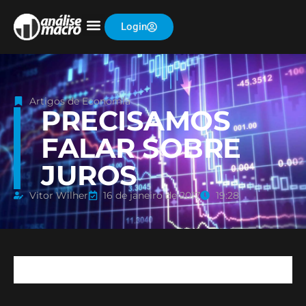
Login
Artigos de Economia
PRECISAMOS
FALAR SOBRE
JUROS
Vitor Wilher
16 de janeiro de 2017
19:28