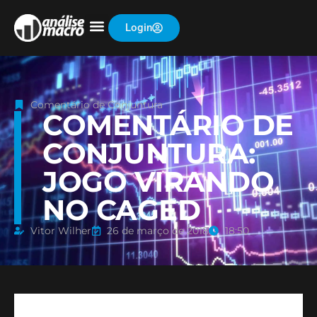
Login
Comentário de Conjuntura
COMENTÁRIO DE
CONJUNTURA:
JOGO VIRANDO
NO CAGED
Vitor Wilher
26 de março de 2018
18:50