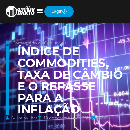
Login
Comentário de Conjuntura
ÍNDICE DE
COMMODITIES,
TAXA DE CÂMBIO
E O REPASSE
PARA A
INFLAÇÃO
Vitor Wilher
10 de setembro de 2019
14:55