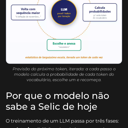
Previsão do próximo token, iterada: a cada passo o
modelo calcula a probabilidade de cada token do
vocabulário, escolhe um e recomeça.
Por que o modelo não
sabe a Selic de hoje
O treinamento de um LLM passa por três fases: