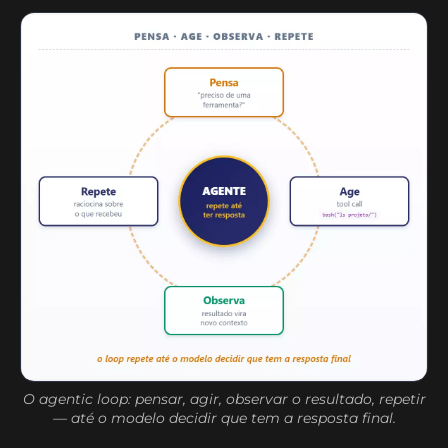
O agentic loop: pensar, agir, observar o resultado, repetir
— até o modelo decidir que tem a resposta final.