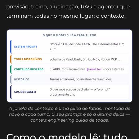
previsão, treino, alucinação, RAG e agente) que
terminam todas no mesmo lugar: o contexto.
A janela de contexto é uma pilha de fatias, montada de
novo a cada turno. O seu prompt é só a última delas —
context engineering cuida de todas.
Como o modelo lê: tudo