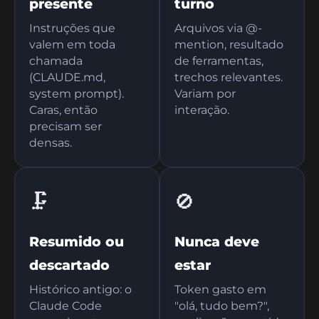
presente
turno
Instruções que
Arquivos via @-
valem em toda
mention, resultado
chamada
de ferramentas,
(CLAUDE.md,
trechos relevantes.
system prompt).
Variam por
Caras, então
interação.
precisam ser
densas.
🗜️
🚫
Resumido ou
Nunca deve
descartado
estar
Histórico antigo: o
Token gasto em
Claude Code
"olá, tudo bem?",