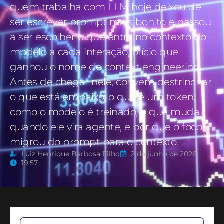
quem trabalha com LLM hoje deixou de
ser escrever prompt mais bonito e passou
a ser escolher o que entra no contexto do
modelo a cada interação, ofício que
ganhou o nome de context engineering.
Antes de chegar nele, convém destrinchar
o que está embaixo: o que é um token,
como o modelo é treinado, o que muda
quando ele vira agente, e por que o foco
migrou do prompt para o contexto.
Luiz Henrique Barbosa Filho
2 de junho de 2026
19:57