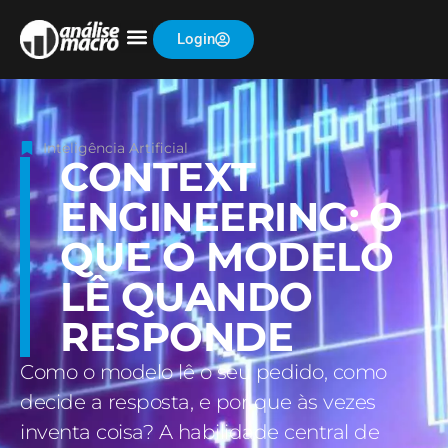
Login
Inteligência Artificial
CONTEXT
ENGINEERING: O
QUE O MODELO
LÊ QUANDO
RESPONDE
Como o modelo lê o seu pedido, como
decide a resposta, e por que às vezes
inventa coisa? A habilidade central de