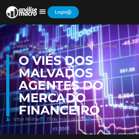
Login
Dados Macroeconômicos
,
Ensino de Economia
,
Macroeconometria
O VIÉS DOS
MALVADOS
AGENTES DO
MERCADO
FINANCEIRO
Vitor Wilher
17 de maio de 2015
14:49