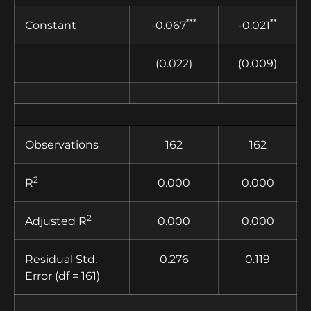
***
**
Constant
-0.067
-0.021
(0.022)
(0.009)
Observations
162
162
2
R
0.000
0.000
2
Adjusted R
0.000
0.000
Residual Std.
0.276
0.119
Error (df = 161)