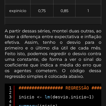
expinicio
0,75
0,85
1
A partir dessas séries, montei duas outras, ao
fazer a diferença entre expectativa e inflação
efetiva. Assim, tenho o desvio para o
primeiro e o último dia útil de cada mês.
Feito isto, podemos regredir o desvio contra
uma constante, de forma a ver o sinal do
coeficiente que indica a média do erro que
os agentes cometem. O código dessa
regressão simples é colocada abaixo.
1
################# REGRESSÃO #####
2
3
inicio <- 
lm
(desvio.inicio~1)
4
5
summary
(inicio)