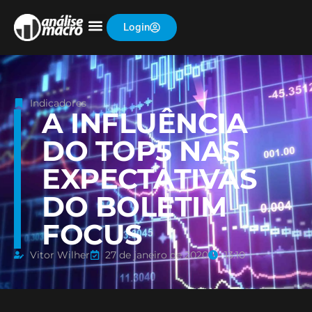
Login
Indicadores
A INFLUÊNCIA
DO TOP5 NAS
EXPECTATIVAS
DO BOLETIM
FOCUS
Vitor Wilher
27 de janeiro de 2020
13:10