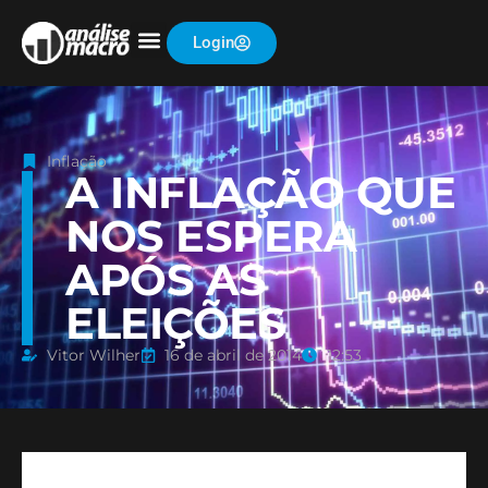
Login
Inflação
A INFLAÇÃO QUE
NOS ESPERA
APÓS AS
ELEIÇÕES
Vitor Wilher
16 de abril de 2014
12:53