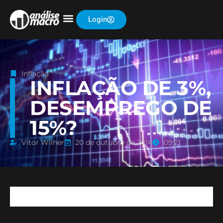
Login
Inflação
INFLAÇÃO DE 3%,
DESEMPREGO DE
15%?
Vitor Wilher
20 de outubro de 2014
09:21