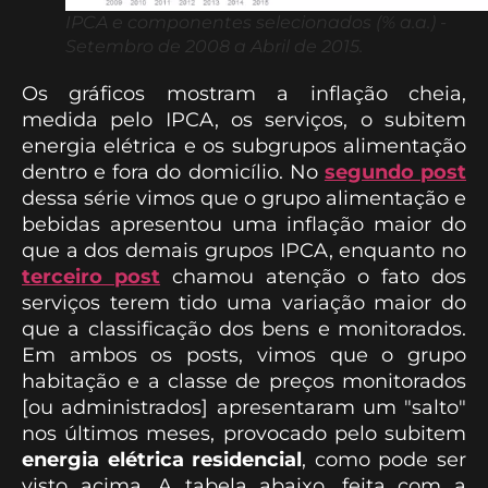
IPCA e componentes selecionados (% a.a.) -
Setembro de 2008 a Abril de 2015.
Os gráficos mostram a inflação cheia,
medida pelo IPCA, os serviços, o subitem
energia elétrica e os subgrupos alimentação
dentro e fora do domicílio. No
segundo post
dessa série vimos que o grupo alimentação e
bebidas apresentou uma inflação maior do
que a dos demais grupos IPCA, enquanto no
terceiro post
chamou atenção o fato dos
serviços terem tido uma variação maior do
que a classificação dos bens e monitorados.
Em ambos os posts, vimos que o grupo
habitação e a classe de preços monitorados
[ou administrados] apresentaram um "salto"
nos últimos meses, provocado pelo subitem
energia elétrica residencial
, como pode ser
visto acima. A tabela abaixo, feita com a