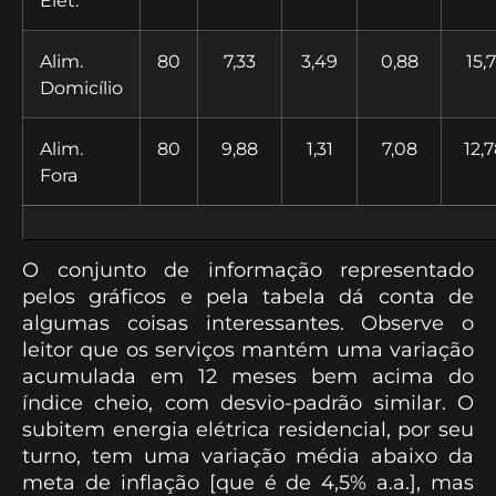
Alim.
80
7,33
3,49
0,88
15,7
Domicílio
Alim.
80
9,88
1,31
7,08
12,
Fora
O conjunto de informação representado
pelos gráficos e pela tabela dá conta de
algumas coisas interessantes. Observe o
leitor que os serviços mantém uma variação
acumulada em 12 meses bem acima do
índice cheio, com desvio-padrão similar. O
subitem energia elétrica residencial, por seu
turno, tem uma variação média abaixo da
meta de inflação [que é de 4,5% a.a.], mas