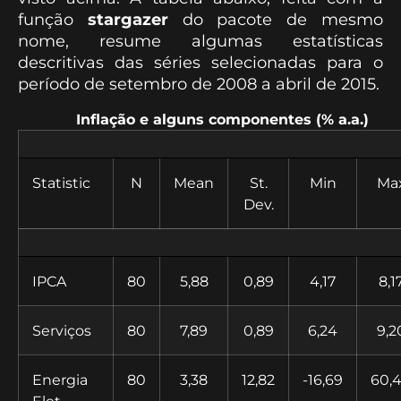
função
stargazer
do pacote de mesmo
nome, resume algumas estatísticas
descritivas das séries selecionadas para o
período de setembro de 2008 a abril de 2015.
Inflação e alguns componentes (% a.a.)
Statistic
N
Mean
St.
Min
Ma
Dev.
IPCA
80
5,88
0,89
4,17
8,1
Serviços
80
7,89
0,89
6,24
9,2
Energia
80
3,38
12,82
-16,69
60,
Elet.