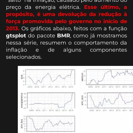
preço da energia elétrica.
Esse último, a
propósito, é uma devolução da redução à
força promovida pelo governo no início de
2013.
Os gráficos abaixo, feitos com a função
gtsplot
do pacote
BMR
, como já mostramos
nessa série, resumem o comportamento da
inflação e de alguns componentes
selecionados.