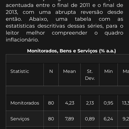
acentuada entre o final de 2011 e o final de
2013, com uma abrupta reversão desde
então. Abaixo, uma tabela com as
estatísticas descritivas dessas séries, para o
leitor melhor compreender o quadro
inflacionário.
Monitorados, Bens e Serviços (% a.a.)
Statistic
N
Mean
St.
Min
Ma
Dev.
Monitorados
80
4,23
2,13
0,95
13,
Serviços
80
7,89
0,89
6,24
9,