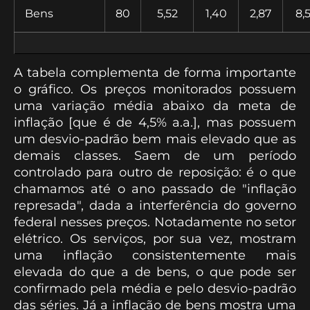
Bens
80
5,52
1,40
2,87
8,
A tabela complementa de forma importante
o gráfico. Os preços monitorados possuem
uma variação média abaixo da meta de
inflação [que é de 4,5% a.a.], mas possuem
um desvio-padrão bem mais elevado que as
demais classes. Saem de um período
controlado para outro de reposição: é o que
chamamos até o ano passado de "inflação
represada", dada a interferência do governo
federal nesses preços. Notadamente no setor
elétrico. Os serviços, por sua vez, mostram
uma inflação consistentemente mais
elevada do que a de bens, o que pode ser
confirmado pela média e pelo desvio-padrão
das séries. Já a inflação de bens mostra uma