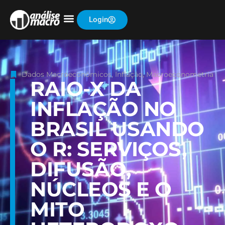
Login
Dados Macroeconômicos
,
Inflação
,
Macroeconometria
RAIO-X DA
INFLAÇÃO NO
BRASIL USANDO
O R: SERVIÇOS,
DIFUSÃO,
NÚCLEOS E O
MITO