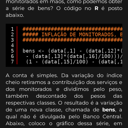
monitorados em mãos, como podemos obter
a série de bens? O código no
R
é posto
abaixo.
1
#################################
2
##### INFLAÇÃO DE MONITORADOS, BE
3
#################################
4
5
bens <- (data[,1] - (data[,12]*(d
6
- (data[,13]*(data[,16]/100)))/
7
(1 - (data[,15]/100) - (data[,16
A conta é simples. Da variação do índice
cheio retiramos a contribuição dos serviços e
dos monitorados e dividimos pelo peso,
também descontado dos pesos das
respectivas classes. O resultado é a variação
de uma nova classe, chamada de
bens
, a
qual não é divulgada pelo Banco Central.
Abaixo, coloco o gráfico dessa série, em