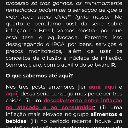
processo só traz ganhos, os minimamente
remediados podem ter a sensação de que a
vida ficou mais difícil" (grifo nosso)
. No
quarto e penúltimo post da série sobre
inflação no Brasil, vamos mostrar por que
essa tese é equivocada. Faremos isso
desagregando o IPCA por bens, serviços e
preços monitorados, além de usar os
conceitos de difusão e núcleos de inflação.
Sempre, claro, com o auxílio do software
R
.
O que sabemos até aqui?
Nos três posts anteriores [ler
aqui
,
aqui
e
aqui
] dessa série conseguimos perceber três
coisas: (i) um
descolamento entre inflação
no atacado e ao consumidor
; (ii) uma
inflação mais elevada no grupo
alimentos e
bebidas
; (iii) no período recente, houve um
"salto" na inflação, causado pelo aumento do