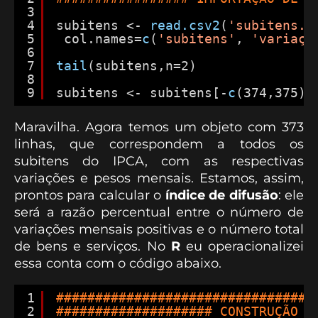
3
4
subitens <- 
read.csv2
(
'subitens.c
5
col.names=
c
(
'subitens'
, 
'variaçã
6
7
tail
(subitens,n=2)
8
9
subitens <- subitens[-
c
(374,375),
Maravilha. Agora temos um objeto com 373
linhas, que correspondem a todos os
subitens do IPCA, com as respectivas
variações e pesos mensais. Estamos, assim,
prontos para calcular o
índice de difusão
: ele
será a razão percentual entre o número de
variações mensais positivas e o número total
de bens e serviços. No
R
eu operacionalizei
essa conta com o código abaixo.
1
#################################
2
#################### CONSTRUÇÃO D