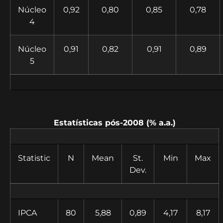
Núcleo
0,92
0,80
0,85
0,78
4
Núcleo
0,91
0,82
0,91
0,89
5
Estatísticas pós-2008 (% a.a.)
Statistic
N
Mean
St.
Min
Max
Dev.
IPCA
80
5,88
0,89
4,17
8,17