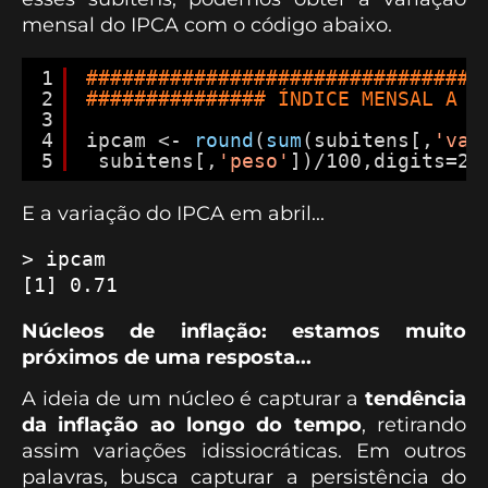
mensal do IPCA com o código abaixo.
1
#################################
2
############### ÍNDICE MENSAL A P
3
4
ipcam <- 
round
(
sum
(subitens[,
'var
5
subitens[,
'peso'
])/100,digits=2)
E a variação do IPCA em abril...
> ipcam

[1] 0.71
Núcleos de inflação: estamos muito
próximos de uma resposta...
A ideia de um núcleo é capturar a
tendência
da inflação ao longo do tempo
, retirando
assim variações idissiocráticas. Em outros
palavras, busca capturar a persistência do