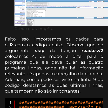
Clique para ampliar.
Feito isso, importamos os dados para
o
R
com o código abaixo. Observe que no
argumento
skip
da função
read.csv2
colocamos 4, de modo a dizer para o
programa que ele deve pular as quatro
primeiras linhas, onde não há informação
relevante - é apenas o cabeçalho da planilha.
Ademais, como pode ser visto na linha 9 do
código, deletamos as duas últimas linhas,
que também não são importantes.
1
#################################
2
################# IMPORTAÇÃO DE S