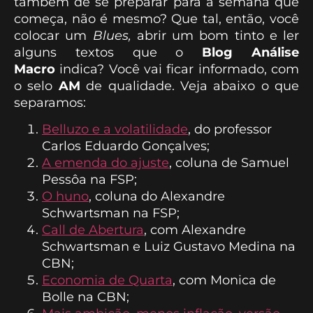
também de se preparar para a semana que
começa, não é mesmo? Que tal, então, você
colocar um
Blues,
abrir um bom tinto e ler
alguns textos que o
Blog Análise
Macro
indica? Você vai ficar informado, com
o selo
AM
de qualidade. Veja abaixo o que
separamos:
Belluzo e a volatilidade
, do professor
Carlos Eduardo Gonçalves;
A emenda do ajuste
, coluna de Samuel
Pessôa na FSP;
O huno
, coluna do Alexandre
Schwartsman na FSP;
Call de Abertura
, com Alexandre
Schwartsman e Luiz Gustavo Medina na
CBN;
Economia de Quarta
, com Monica de
Bolle na CBN;