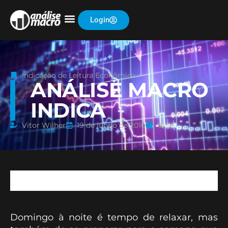
Login
Indicação de Leitura Econômica
ANÁLISE MACRO
INDICA
Vitor Wilher
19 de junho de 2016
18:52
Domingo à noite é tempo de relaxar, mas