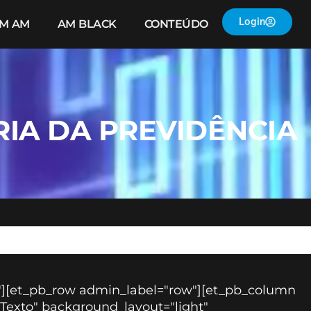
Login
IM AM
AM BLACK
CONTEÚDO
IA DA PREVIDÊNCIA
n"][et_pb_row admin_label="row"][et_pb_column
"Texto" background_layout="light"