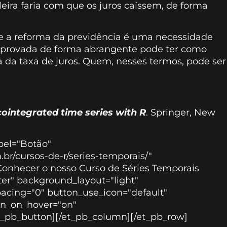
ira faria com que os juros caíssem, de forma
 a reforma da previdência é uma necessidade
 aprovada de forma abrangente pode ter como
da taxa de juros. Quem, nesses termos, pode ser
cointegrated time series with R
. Springer, New
bel="Botão"
.br/cursos-de-r/series-temporais/"
onhecer o nosso Curso de Séries Temporais
er" background_layout="light"
pacing="0" button_use_icon="default"
on_on_hover="on"
et_pb_button][/et_pb_column][/et_pb_row]