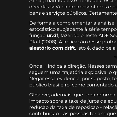
Afinal, mantido esse ritmo de cresc
décadas será pagar aposentados e pe
bens e serviços públicos. Certamente,
De forma a complementar a análise,
estocástico subjacente à série tempor
função
ur.df
, fazendo o Teste ADF Se
Pfaff (2008). A aplicação desse prot
aleatório com drift
, isto é, dado pe
Onde
indica a direção. Nesses term
seguem uma trajetória explosiva, o 
Negar essa evidência, por suposto, t
público brasileiro, como comentado 
Observe, ademais, que uma reforma d
impacto sobre a taxa de juros de equi
redução da taxa de reposição - relaç
contribuição - as pessoas teriam que