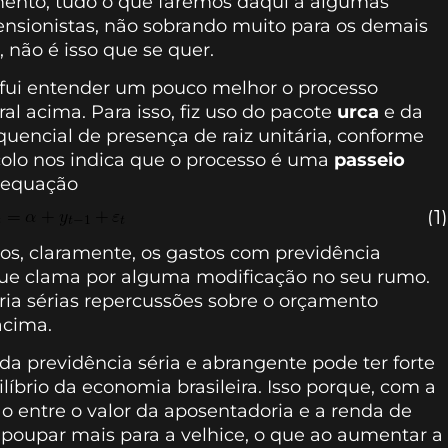
imento, tudo o que faremos daqui a algumas
nsionistas, não sobrando muito para os demais
 não é isso que se quer.
 fui entender um pouco melhor o processo
al acima. Para isso, fiz uso do pacote
urca
e da
quencial de presença de raiz unitária, conforme
ocolo nos indica que o processo é uma
passeio
la equação
(1)
os, claramente, os gastos com previdência
que clama por alguma modificação no seu rumo.
eria sérias repercussões sobre o orçamento
acima.
a previdência séria e abrangente pode ter forte
líbrio da economia brasileira. Isso porque, com a
ão entre o valor da aposentadoria e a renda de
 poupar mais para a velhice, o que ao aumentar a