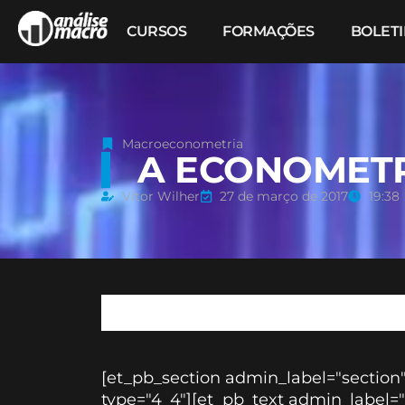
CURSOS
FORMAÇÕES
BOLET
Macroeconometria
A ECONOMETR
Vitor Wilher
27 de março de 2017
19:38
[et_pb_section admin_label="sectio
type="4_4"][et_pb_text admin_label=