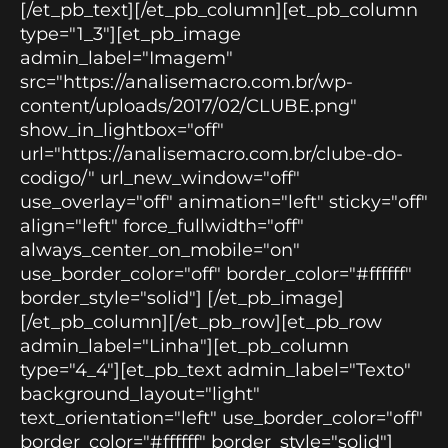
[/et_pb_text][/et_pb_column][et_pb_column
type="1_3"][et_pb_image
admin_label="Imagem"
src="https://analisemacro.com.br/wp-
content/uploads/2017/02/CLUBE.png"
show_in_lightbox="off"
url="https://analisemacro.com.br/clube-do-
codigo/" url_new_window="off"
use_overlay="off" animation="left" sticky="off"
align="left" force_fullwidth="off"
always_center_on_mobile="on"
use_border_color="off" border_color="#ffffff"
border_style="solid"] [/et_pb_image]
[/et_pb_column][/et_pb_row][et_pb_row
admin_label="Linha"][et_pb_column
type="4_4"][et_pb_text admin_label="Texto"
background_layout="light"
text_orientation="left" use_border_color="off"
border_color="#ffffff" border_style="solid"]