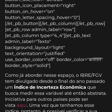
button_icon_placement="right"
button_on_hover="on"
button_letter_spacing_hover="0"]
[/et_pb_button][/et_pb_column][/et_pb_row]
[et_pb_row admin_label="row"]
[et_pb_column type="4_4"][et_pb_text
admin_label="Texto"
background_layout="light"
text_orientation="justified"
use_border_color="off" border_color="#ffffff"
border_style="solid"]
Como já abordei nesse espaço, o IBRE/FGV
tem divulgado desde o final do ano passado
um
Índice de Incerteza Econômica
que
busca medir essa variável até então abstrata.
Iniciativa para outros países pode ser
vista
aqui
. Uma vez que tenhamos esse
índice, portanto, é possível verificar a sua