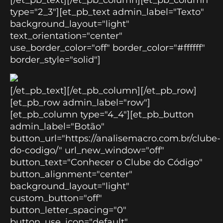
type="2_3"][et_pb_text admin_label="Texto"
background_layout="light"
text_orientation="center"
use_border_color="off" border_color="#ffffff"
border_style="solid"]
[/et_pb_text][/et_pb_column][/et_pb_row]
[et_pb_row admin_label="row"]
[et_pb_column type="4_4"][et_pb_button
admin_label="Botão"
button_url="https://analisemacro.com.br/clube-
do-codigo/" url_new_window="off"
button_text="Conhecer o Clube do Código"
button_alignment="center"
background_layout="light"
custom_button="off"
button_letter_spacing="0"
button_use_icon="default"