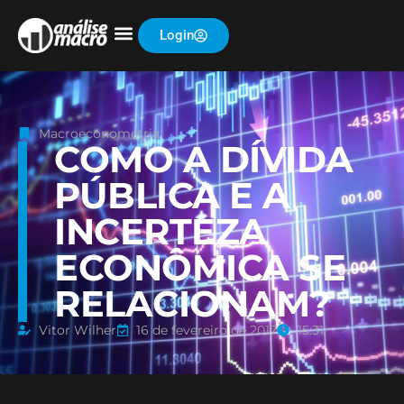
Login
Macroeconometria
COMO A DÍVIDA
PÚBLICA E A
INCERTEZA
ECONÔMICA SE
RELACIONAM?
Vitor Wilher
16 de fevereiro de 2017
15:31