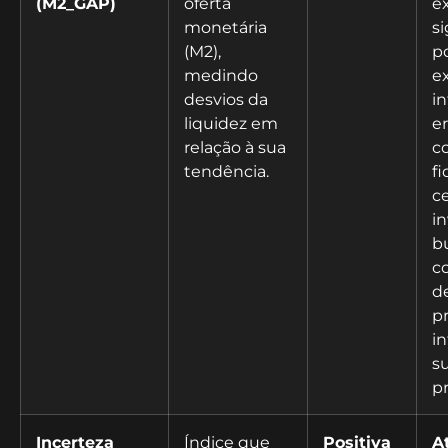
(M2_GAP)
oferta
e
monetária
si
(M2),
po
medindo
e
desvios da
in
liquidez em
e
relação à sua
c
tendência.
fi
ce
i
b
c
de
p
in
s
p
Incerteza
Índice que
Positiva
A