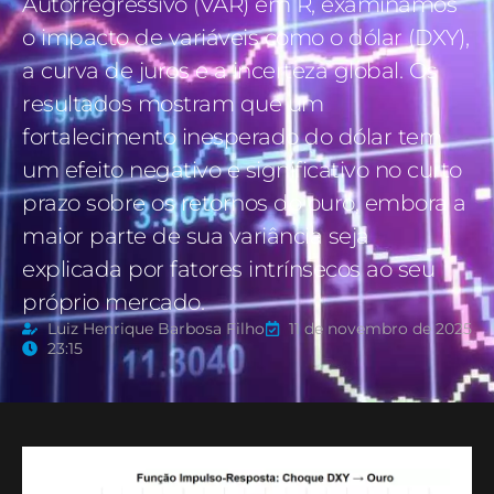
Autorregressivo (VAR) em R, examinamos
o impacto de variáveis como o dólar (DXY),
a curva de juros e a incerteza global. Os
resultados mostram que um
fortalecimento inesperado do dólar tem
um efeito negativo e significativo no curto
prazo sobre os retornos do ouro, embora a
maior parte de sua variância seja
explicada por fatores intrínsecos ao seu
próprio mercado.
Luiz Henrique Barbosa Filho
11 de novembro de 2025
23:15