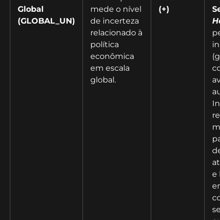
Global
mede o nível
(+)
S
(GLOBAL_UN)
de incerteza
H
relacionado à
p
política
i
econômica
(g
em escala
co
global.
av
a
I
r
m
pa
d
at
e
e
c
s