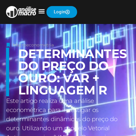
Login
Macroeconometria
DETERMINANTES
DO PREÇO DO
OURO: VAR +
LINGUAGEM R
Este artigo realiza uma análise
econométrica para investigar os
determinantes dinâmicos do preço do
ouro. Utilizando um modelo Vetorial