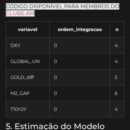
CÓDIGO DISPONÍVEL PARA MEMBROS DO
CLUBE AM
variavel
ordem_integracao
n
DXY
0
4
GLOBAL_UN
0
4
GOLD_diff
0
5
M2_GAP
0
6
T10Y2Y
0
4
5. Estimação do Modelo