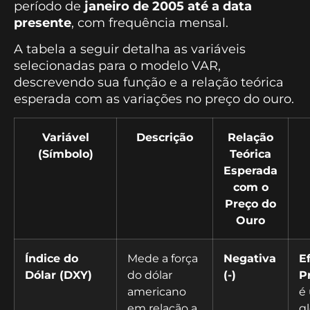
período de
janeiro de 2005 até a data
presente
, com frequência mensal.
A tabela a seguir detalha as variáveis
selecionadas para o modelo VAR,
descrevendo sua função e a relação teórica
esperada com as variações no preço do ouro.
Variável
Descrição
Relação
(Símbolo)
Teórica
Esperada
com o
Preço do
Ouro
Índice do
Mede a força
Negativa
E
Dólar (DXY)
do dólar
(-)
P
americano
é
em relação a
gl