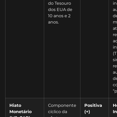
do Tesouro
in
dos EUA de
a
10 anos e 2
d
anos.
m
a
r
a
i
(
si
r
a
d
c
“p
Hiato
Componente
Positiva
H
Monetário
cíclico da
(+)
In