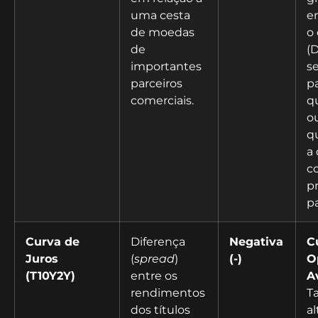
uma cesta
e
de moedas
o 
de
(
importantes
s
parceiros
pa
comerciais.
q
o
q
a
c
p
pa
Curva de
Diferença
Negativa
C
Juros
(
spread
)
(-)
O
(T10Y2Y)
entre os
A
rendimentos
T
dos títulos
al