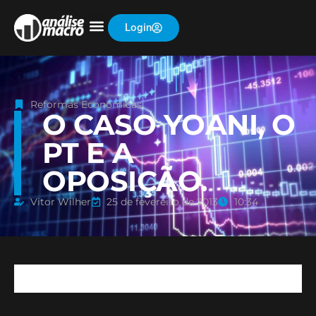
Login
Reformas Econômicas
O CASO YOANI, O
PT E A
OPOSIÇÃO.
Vitor Wilher
25 de fevereiro de 2013
10:34