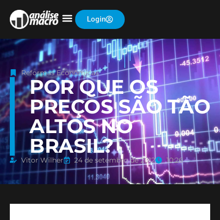
Login
Reformas Econômicas
POR QUE OS
PREÇOS SÃO TÃO
ALTOS NO
BRASIL?
Vitor Wilher
24 de setembro de 2012
10:26