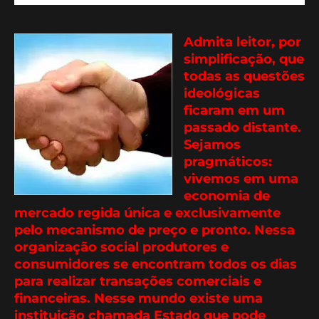
Admita leitor, por
simplificação, que
todas as questões
ideológicas
ficaram em um
passado distante.
Sejamos
pragmáticos:
vivemos em uma
economia de
mercado regida única e exclusivamente
pelo mecanismo de preço e pronto. Nessa
organização social produtores e
consumidores se encontram todos os dias
para realizar transações comerciais e
financeiras. Nesse mundo existe uma
instituição chamada Estado que pode