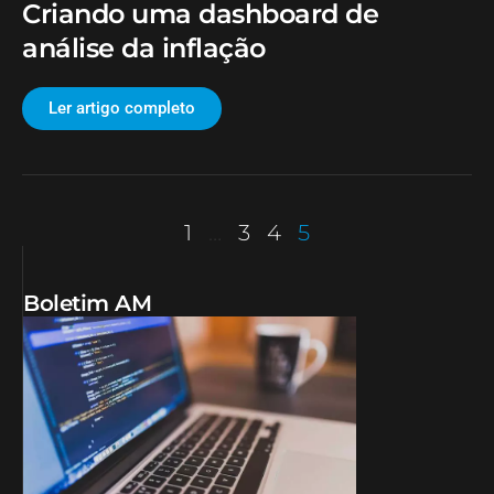
Criando uma dashboard de
análise da inflação
Ler artigo completo
1
…
3
4
5
Boletim AM