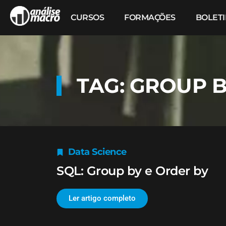
CURSOS
FORMAÇÕES
BOLET
TAG: GROUP B
Data Science
SQL: Group by e Order by
Ler artigo completo