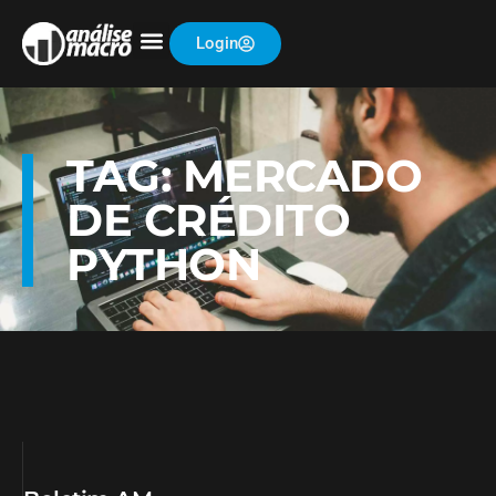
Login
TAG: MERCADO
DE CRÉDITO
PYTHON