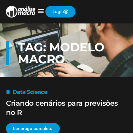
Login
TAG: MODELO
MACRO
Data Science
Criando cenários para previsões
no R
Ler artigo completo