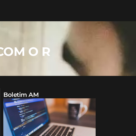
COM O R
Boletim AM