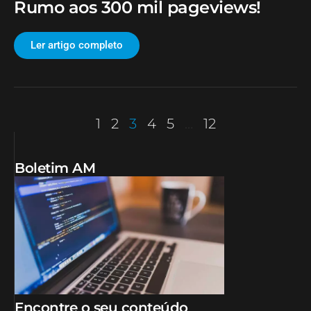
Rumo aos 300 mil pageviews!
Ler artigo completo
1
2
3
4
5
…
12
Boletim AM
Encontre o seu conteúdo