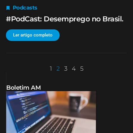
Podcasts
#PodCast: Desemprego no Brasil.
Ler artigo completo
1
2
3
4
5
Boletim AM