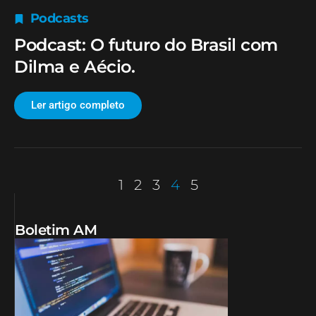
Podcasts
Podcast: O futuro do Brasil com
Dilma e Aécio.
Ler artigo completo
1
2
3
4
5
Boletim AM