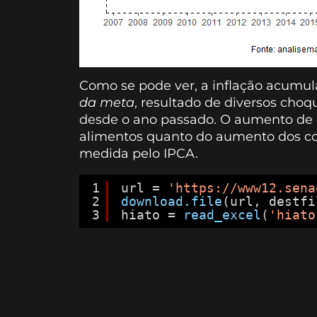
Como se pode ver, a inflação acumu
da meta
, resultado de diversos choq
desde o ano passado. O aumento de 
alimentos quanto do aumento dos co
medida pelo IPCA.
1
url = 
'
https://www12.sena
2
download.file
(url, destfi
3
hiato = 
read_excel
(
'hiato