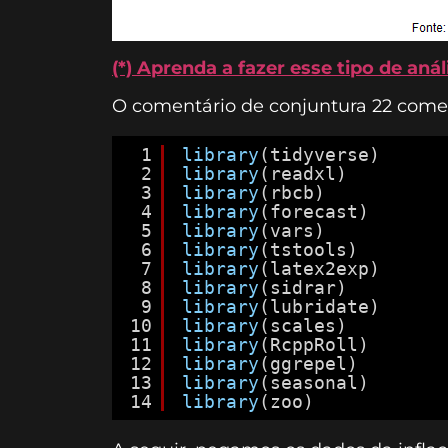
(*) Aprenda a fazer esse tipo de aná
O comentário de conjuntura 22 come
1
library
(tidyverse)
2
library
(readxl)
3
library
(rbcb)
4
library
(forecast)
5
library
(vars)
6
library
(tstools)
7
library
(latex2exp)
8
library
(sidrar)
9
library
(lubridate)
10
library
(scales)
11
library
(RcppRoll)
12
library
(ggrepel)
13
library
(seasonal)
14
library
(zoo)