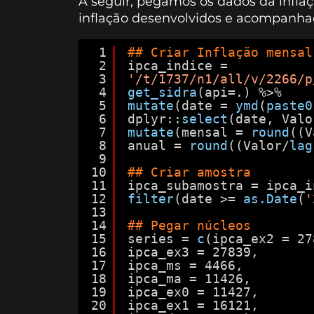
A seguir, pegamos os dados da infla
inflação desenvolvidos e acompanhad
1
## Criar Inflação mensal
2
ipca_indice =
3
'/t/1737/n1/all/v/2266/p
4
get_sidra
(api=.) %>%
5
mutate
(date = 
ymd
(
paste0
6
dplyr::
select
(date, Valo
7
mutate
(mensal = 
round
((V
8
anual = 
round
((Valor/
lag
9
10
## Criar amostra
11
ipca_subamostra = ipca_i
12
filter
(date >= 
as.Date
(
'
13
14
## Pegar núcleos
15
series = 
c
(ipca_ex2 = 27
16
ipca_ex3 = 27839,
17
ipca_ms = 4466,
18
ipca_ma = 11426,
19
ipca_ex0 = 11427,
20
ipca_ex1 = 16121,