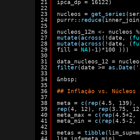
21
ipca_dp = 16122)
22
23
nucleos = 
get_series
(ser
24
purrr::
reduce
(inner_join
25
26
nucleos_12m <- nucleos %
27
mutate
(
across
(!date, (
fu
28
mutate
(
across
(!date, (
fu
29
fill = 
NA
)-1)*100 )))
30
31
data_nucleos_12 = nucleo
32
filter
(date >= 
as.Date
(
'
33
34
&nbsp;
35
36
## Inflação vs. Núcleos
37
38
meta = 
c
(
rep
(4.5, 139), 
39
rep
(4, 12), 
rep
(3.75, 12
40
meta_max = 
c
(
rep
(4.5+2, 
41
meta_min = 
c
(
rep
(4.5-2, 
42
43
metas = 
tibble
(lim_sup=m
44
lim_inf=meta_min)