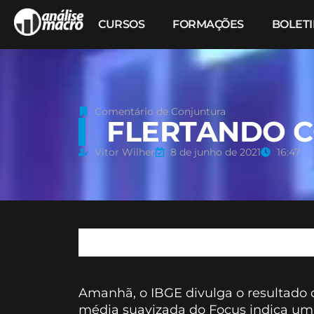
CURSOS
FORMAÇÕES
BOLET
Comentário de Conjuntura
FLERTANDO C
Vitor Wilher
8 de junho de 2021
16:47
Amanhã, o IBGE divulga o resultado
média suavizada do Focus indica um