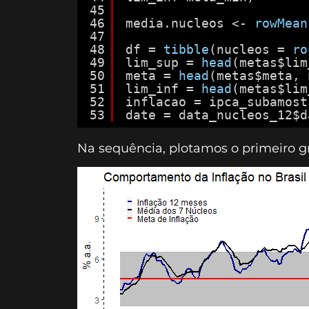
45
46
media.nucleos <- 
rowMean
47
48
df = 
tibble
(nucleos = 
ro
49
lim_sup = 
head
(metas$lim
50
meta = 
head
(metas$meta, 
51
lim_inf = 
head
(metas$lim
52
inflacao = ipca_subamost
53
date = data_nucleos_12$d
Na sequência, plotamos o primeiro g