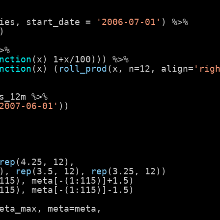
ies, start_date = 
'2006-07-01'
) %>%
)
>%
nction
(x) 1+x/100))) %>%
nction
(x) (
roll_prod
(x, n=12, align=
'rig
s_12m %>%
2007-06-01'
))
rep
(4.25, 12),
), 
rep
(3.5, 12), 
rep
(3.25, 12))
115), meta[-(1:115)]+1.5)
115), meta[-(1:115)]-1.5)
eta_max, meta=meta,