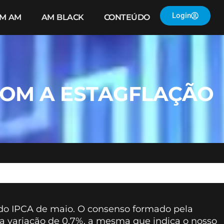
Login
IM AM
AM BLACK
CONTEÚDO
OM A ESTAGFLAÇÃO
 do IPCA de maio. O consenso formado pela
a variação de 0,7%, a mesma que indica o nosso