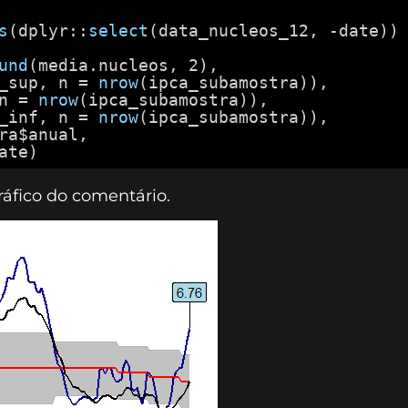
s
(dplyr::
select
(data_nucleos_12, -date))
und
(media.nucleos, 2),
_sup, n = 
nrow
(ipca_subamostra)),
n = 
nrow
(ipca_subamostra)),
_inf, n = 
nrow
(ipca_subamostra)),
ra$anual,
ate)
ráfico do comentário.