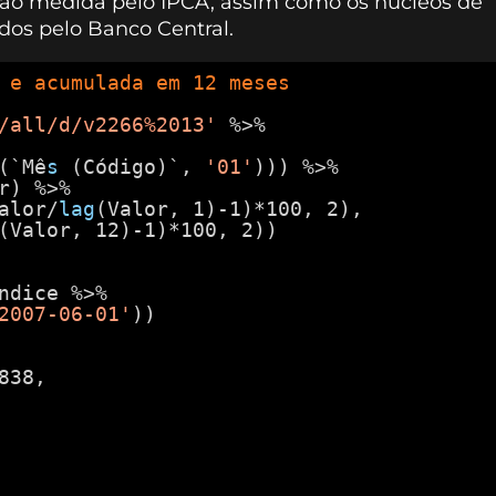
ção medida pelo IPCA, assim como os núcleos de
os pelo Banco Central.
 e acumulada em 12 meses
/all/d/v2266%2013'
%>%
(`Mê
s 
(Código)`, 
'01'
))) %>%
r) %>%
alor/
lag
(Valor, 1)-1)*100, 2),
(Valor, 12)-1)*100, 2))
ndice %>%
2007-06-01'
))
838,