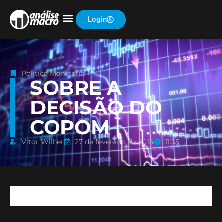
Login
Política Monetária
SOBRE A
DECISÃO DO
COPOM
Vitor Wilher
27 de fevereiro de 2014
11:35