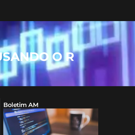
USANDO O R
Boletim AM