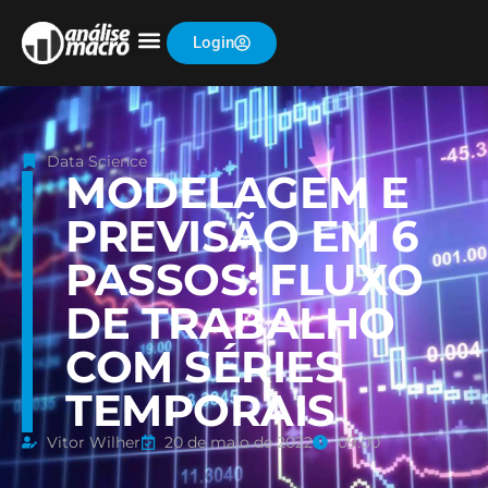
Login
Data Science
MODELAGEM E
PREVISÃO EM 6
PASSOS: FLUXO
DE TRABALHO
COM SÉRIES
TEMPORAIS
Vitor Wilher
20 de maio de 2022
09:00