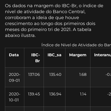
Os dados na margem do IBC-Br, o índice de
nível de atividade do Banco Central,
corroboram a ideia de que houve
crescimento ao longo dos primeiros dois
meses do primeiro tri de 2021. A tabela
abaixo ilustra.
Índice de Nível de Atividade do Ba
Data
IBC-
IBC_sa
Margem
Interan
Br
2020-
137.06
135.40
1.68
-0
09-01
2020-
139.45
136.94
1.14
-2
10-01