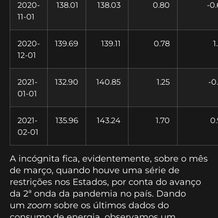
2020-
138.01
138.03
0.80
-0
11-01
2020-
139.69
139.11
0.78
1
12-01
2021-
132.90
140.85
1.25
-0
01-01
2021-
135.96
143.24
1.70
0
02-01
A incógnita fica, evidentemente, sobre o mês
de março, quando houve uma série de
restrições nos Estados, por conta do avanço
da 2ª onda da pandemia no país. Dando
um
zoom
sobre os últimos dados do
consumo de energia, observamos um