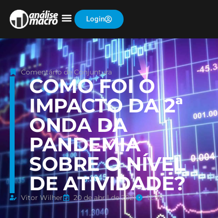
Login
Comentário de Conjuntura
COMO FOI O
IMPACTO DA 2ª
ONDA DA
PANDEMIA
SOBRE O NÍVEL
DE ATIVIDADE?
Vitor Wilher
20 de abril de 2021
12:30