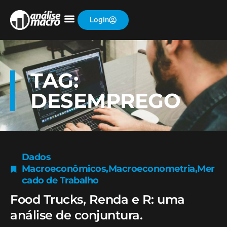
Login
TAG:
DESEMPREGO
Dados
Macroeconômicos
,
Macroeconometria
,
Mer
cado de Trabalho
Food Trucks, Renda e R: uma
análise de conjuntura.