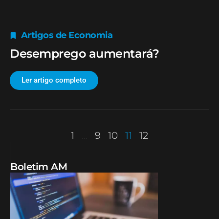
Artigos de Economia
Desemprego aumentará?
Ler artigo completo
1
…
9
10
11
12
Boletim AM