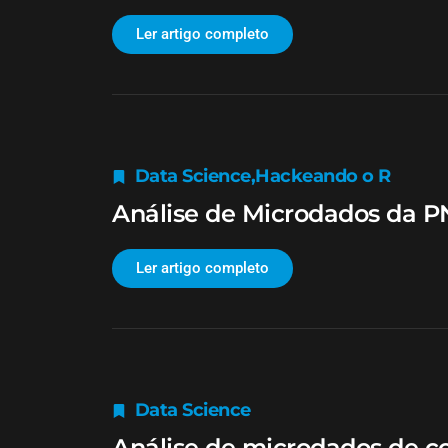
Ler artigo completo
Data Science
,
Hackeando o R
Análise de Microdados da 
Ler artigo completo
Data Science
Análise de microdados de co