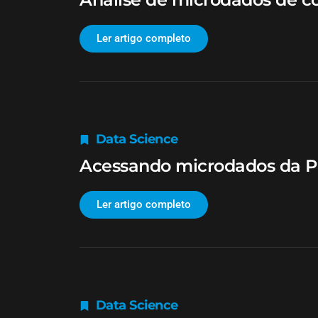
Ler artigo completo
Data Science
Acessando microdados da 
Ler artigo completo
Data Science