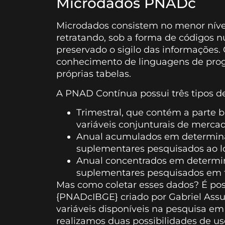
Microdados PNADc
Microdados consistem no menor níve
retratando, sob a forma de códigos n
preservado o sigilo das informações.
conhecimento de linguagens de progr
próprias tabelas.
A PNAD Contínua possui três tipos d
Trimestral, que contém a parte 
variáveis conjunturais de mercado
Anual acumulados em determinad
suplementares pesquisados ao l
Anual concentrados em determin
suplementares pesquisados em tr
Mas como coletar esses dados? É possí
{PNADcIBGE} criado por Gabriel Assun
variáveis disponíveis na pesquisa e
realizamos duas possibilidades de us