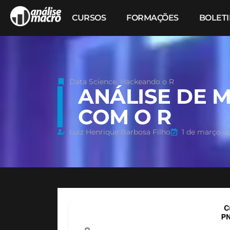
CURSOS
FORMAÇÕES
BOLET
Data Science
,
Hackeando o R
ANÁLISE DE 
COM O R
Luiz Henrique Barbosa Filho
1 de março d