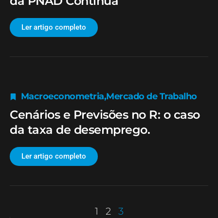
da PNAD Contínua
Ler artigo completo
Macroeconometria
,
Mercado de Trabalho
Cenários e Previsões no R: o caso
da taxa de desemprego.
Ler artigo completo
1
2
3