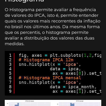
O Histograma permite avaliar a frequência
de valores do IPCA, isto é, permite entender
quais os valores mais recorrentes da inflação
no brasil nos últimos anos. Da mesma forma
que os percentis, o histograma permite
avaliar a distribuição dos valores das duas
medidas.
1
fig, axes 
=
plt.subplots(
1
,
2
,figs
2
# Histograma IPCA 12m
3
sns.histplot(x 
=
'ipca'
,
4
data 
=
ipca,
5
ax 
=
axes[
0
]).set_ti
6
# Histograma IPCA mensal
7
sns.histplot(x 
=
'ipca'
,
8
data 
=
ipca_month,
9
ax 
=
axes[
1
]).set_ti