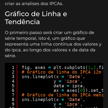
criar as analises dos IPCAs.
Gráfico de Linha e
Tendência
O primeiro passo será criar um gráfico de
série temporal, isto é, um gráfico que
representa uma linha contínua dos valores y
do ipca, ao longo dos valores x da data da
série.
1
fig, axes 
=
plt.subplots(
1
,
2
,fig
2
# Gráfico de linha do IPCA 12m
3
sns.lineplot(x 
=
'Date'
,
4
y 
=
'ipca'
,
5
data 
=
ipca,
6
ax 
=
axes[
0
]).set_ti
7
# Gráfico de linha do IPCA mensa
8
sns.lineplot(x 
=
'Date'
,
9
y 
=
'ipca'
,