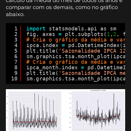
cálculo da média do mês de todos os anos e
comparar com os demais, como no gráfico
abaixo.
1
import
statsmodels.api as sm
2
fig, axes 
=
plt.subplots(
1
,
2
, fi
3
# Cria o gráfico da média e vari
4
ipca.index 
=
pd.DatetimeIndex(ip
5
plt.title(
'Sazonalidade IPCA 12 
6
sm.graphics.tsa.month_plot(ipca[
7
# Cria o gráfico da média e vari
8
ipca_month.index 
=
pd.DatetimeIn
9
plt.title(
'Sazonalidade IPCA men
10
sm.graphics.tsa.month_plot(ipca_