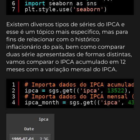
6
import
seaborn as sns
7
plt.style.use(
'seaborn'
)
Existem diversos tipos de séries do IPCA e
esse é um tópico mais especifico, mas para
fins de relacionar com o histórico
inflacionário do país, bem como comparar
duas série apresentadas de formas distintas,
vamos comparar o IPCA acumulado em 12
meses com a variação mensal do IPCA.
1
# Importa dados do IPCA acumulado
2
ipca 
=
sgs.get((
'ipca'
, 
13522
), s
3
# Importa dados do IPCA mensal (%
4
ipca_month 
=
sgs.get((
'ipca'
, 
433