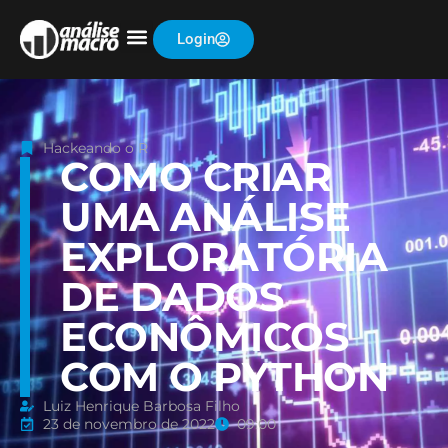
Login
Hackeando o R
COMO CRIAR
UMA ANÁLISE
EXPLORATÓRIA
DE DADOS
ECONÔMICOS
COM O PYTHON
Luiz Henrique Barbosa Filho
23 de novembro de 2022
09:00