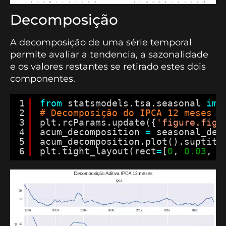
Decomposição
A decomposição de uma série temporal
permite avaliar a tendencia, a sazonalidade
e os valores restantes se retirado estes dois
componentes.
1
from
statsmodels.tsa.seasonal 
imp
2
# Decomposição do IPCA 12 meses
3
plt.rcParams.update({
'figure.figs
4
acum_decomposition 
=
seasonal_dec
5
acum_decomposition.plot().suptitl
6
plt.tight_layout(rect
=
[
0
, 
0.03
, 
1