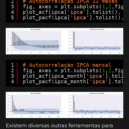
2
# Autocorrelação IPCA 12 meses
3
fig, axes 
=
plt.subplots(
1
,
2
,figs
4
plot_acf(ipca[
'ipca'
].tolist(), l
5
plot_pacf(ipca[
'ipca'
].tolist(), 
1
# Autocorrelação IPCA mensal
2
fig, axes 
=
plt.subplots(
1
,
2
,figs
3
plot_acf(ipca_month[
'ipca'
].tolis
4
plot_pacf(ipca_month[
'ipca'
].toli
Existem diversas outras ferramentas para