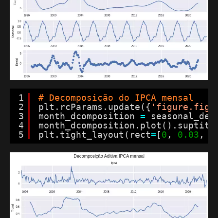
1
# Decomposição do IPCA mensal
2
plt.rcParams.update({
'figure.figs
3
month_dcomposition 
=
seasonal_dec
4
month_dcomposition.plot().suptitl
5
plt.tight_layout(rect
=
[
0
, 
0.03
, 
1