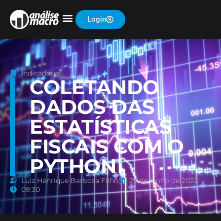
Login
Indicadores
COLETANDO
DADOS DAS
ESTATÍSTICAS
FISCAIS COM O
PYTHON
Luiz Henrique Barbosa Filho
27 de junho de 2022
09:30