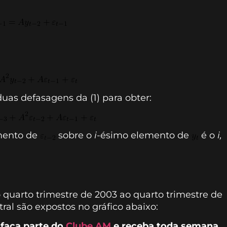
uas defasagens da (1) para obter:
mento de
sobre o
i
-ésimo elemento de
é o
i,
quarto trimestre de 2003 ao quarto trimestre de
ral são expostos no gráfico abaixo:
 faça parte do
Clube AM
e receba toda semana