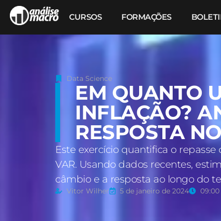
CURSOS
FORMAÇÕES
BOLET
Data Science
EM QUANTO U
INFLAÇÃO? A
RESPOSTA NO
Este exercício quantifica o repasse
VAR. Usando dados recentes, estim
câmbio e a resposta ao longo do te
Vitor Wilher
5 de janeiro de 2024
09:00