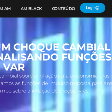
Login
IM AM
AM BLACK
CONTEÚDO
M CHOQUE CAMBIAL 
NALISANDO FUNÇÕES
 VAR
 cambial sobre a inflação para a economia bras
amos as funções de impulso resposta para ana
mpo sobre a inflação de preços livres.