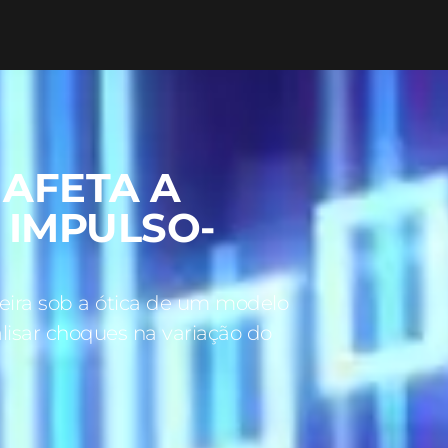
AFETA A
 IMPULSO-
ileira sob a ótica de um modelo
lisar choques na variação do