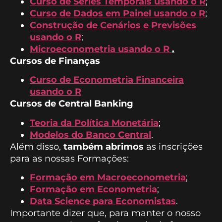
Curso de Séries Temporais usando o R
;
Curso de Dados em Painel usando o R
;
Construção de Cenários e Previsões
usando o R
;
Microeconometria usando o R
.
Cursos de Finanças
Curso de Econometria Financeira
usando o R
Cursos de Central Banking
Teoria da Política Monetária
;
Modelos do Banco Central
.
Além disso,
também abrimos
as inscrições
para as nossas Formações:
Formação em Macroeconometria
;
Formação em Econometria
;
Data Science para Economistas
.
Importante dizer que, para manter o nosso