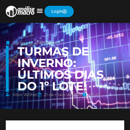
Login
Cursos da Análise Macro
TURMAS DE
INVERNO:
ÚLTIMOS DIAS
DO 1º LOTE!
Vitor Wilher
21 de maio de 2020
05:49